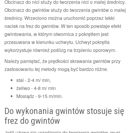
Obcinacz do nici służy do tworzenia nici o małej średnicy.
Obcinacz do gwintów służy do tworzenia gwintów o małej
średnicy. Wrzeciono można uruchomić poprzez lekki
nacisk na frez do gwintów. W ten sposób powstaje efekt
gwintowania, w którym otwornica z pokrętłem jest
przesuwana w kierunku uchwytu. Uchwyt pokrętła
wykorzystuje również poślizg na trzpieniu oporowym.
Należy pamiętać, że prędkości skrawania gwintów przy
zastosowaniu tej metody mogą być bardzo różne.
stal - 2-4 m/ min,
żeliwo - 4-8 m/ min
Mosiądz - 9-15 m/min.
Do wykonania gwintów stosuje się
frez do gwintów
Jeśli używa się urządzenia do tworzenia gwintów, musi