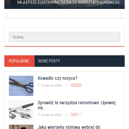
NAJLEPSZE ELEKTRONARZĘDZIA DO WARSZTATU DOMOWEGO...
POPULARNE
NOWE POSTY
Kowadło czy nożyce?
2 marca 2023
Sprawdź te narzędzia remontowe: Upewnij
się...
2 marca 2023
Jaką wiertarkę stołową wybrać do