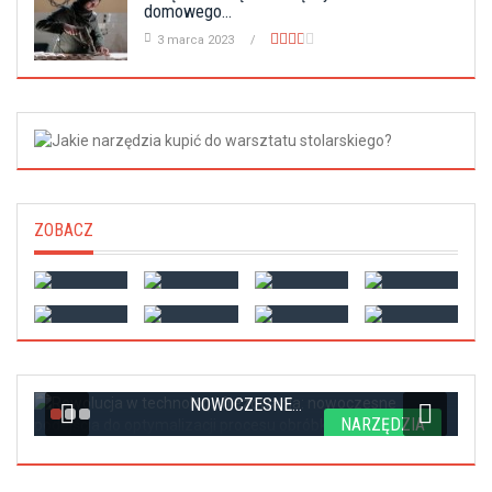
domowego...
3 marca 2023
ZOBACZ
REWOLUCJA W TECHNOLOGII FREZOWANIA:
NOWOCZESNE...
A
NARZĘDZIA