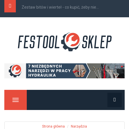
Zestaw bitów i wierteł - co kupić, żeby nie...
Manu
Strona główna
Narzędzia