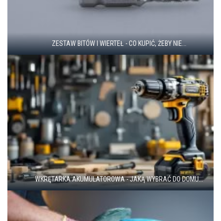
ZESTAW BITÓW I WIERTEŁ - CO KUPIĆ, ŻEBY NIE...
WKRĘTARKA AKUMULATOROWA - JAKĄ WYBRAĆ DO DOMU...