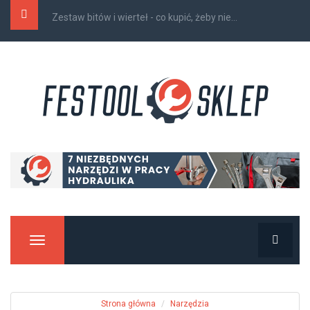
Zestaw bitów i wierteł - co kupić, żeby nie...
Manu
Strona główna
Narzędzia