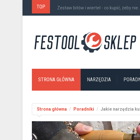
TOP
Zestaw bitów i wierteł - co kupić, żeby nie..
STRONA GŁÓWNA
NARZĘDZIA
PORADN
Strona główna
Poradniki
Jakie narzędzia ku