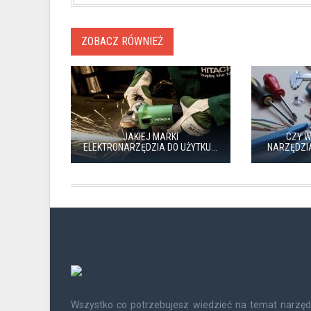
ZOBACZ RÓWNIEŻ
JAKIEJ MARKI
CZY 
ELEKTRONARZĘDZIA DO UŻYTKU...
NARZĘDZI
Wszystko co potrzebujesz wiedzieć na temat narzęd