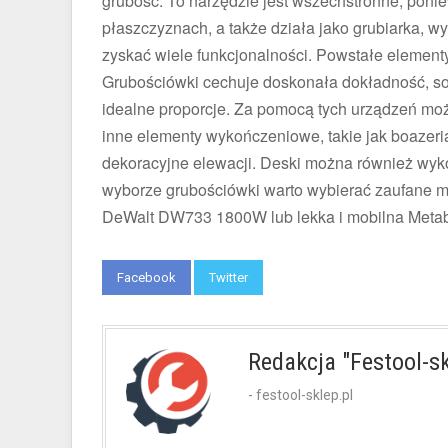
grubość. To narzędzie jest wszechstronne, poni
płaszczyznach, a także działa jako grubiarka, w
zyskać wiele funkcjonalności. Powstałe elementy
Grubościówki cechuje doskonała dokładność, sol
idealne proporcje. Za pomocą tych urządzeń mo
inne elementy wykończeniowe, takie jak boazeri
dekoracyjne elewacji. Deski można również wyk
wyborze grubościówki warto wybierać zaufane m
DeWalt DW733 1800W
lub lekka i mobilna
Meta
Facebook
Twitter
Redakcja "Festool-sk
- festool-sklep.pl