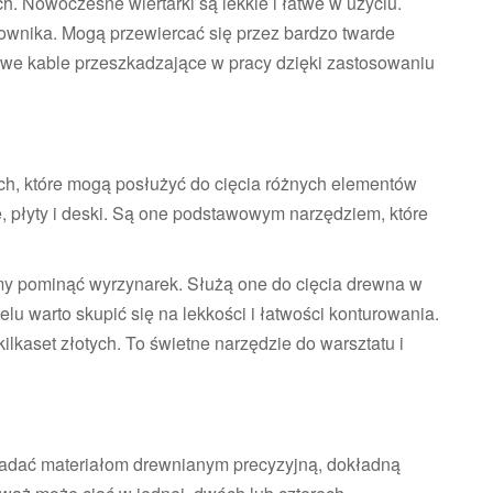
. Nowoczesne wiertarki są lekkie i łatwe w użyciu.
ownika. Mogą przewiercać się przez bardzo twarde
iwe kable przeszkadzające w pracy dzięki zastosowaniu
ch, które mogą posłużyć do cięcia różnych elementów
file, płyty i deski. Są one podstawowym narzędziem, które
y pominąć wyrzynarek. Służą one do cięcia drewna w
elu warto skupić się na lekkości i łatwości konturowania.
ilkaset złotych. To świetne narzędzie do warsztatu i
nadać materiałom drewnianym precyzyjną, dokładną