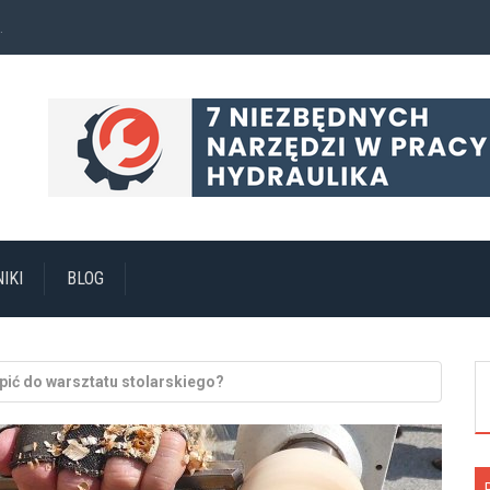
.
IKI
BLOG
pić do warsztatu stolarskiego?