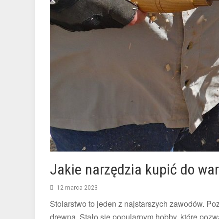
Jakie narzędzia kupić do war
12 marca 2023
Stolarstwo to jeden z najstarszych zawodów. P
drewna. Stało się popularnym hobby, które poz