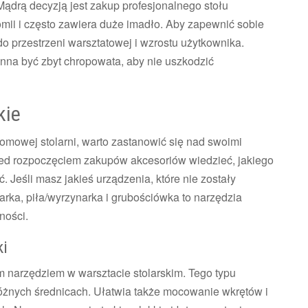
drą decyzją jest zakup profesjonalnego stołu
omii i często zawiera duże imadło. Aby zapewnić sobie
o przestrzeni warsztatowej i wzrostu użytkownika.
inna być zbyt chropowata, aby nie uszkodzić
kie
omowej stolarni, warto zastanowić się nad swoimi
zed rozpoczęciem zakupów akcesoriów wiedzieć, jakiego
Jeśli masz jakieś urządzenia, które nie zostały
rka, piła/wyrzynarka i grubościówka to narzędzia
ności.
ki
 narzędziem w warsztacie stolarskim. Tego typu
różnych średnicach. Ułatwia także mocowanie wkrętów i