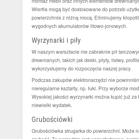
montaż mebli oraz innych elementów drewnianych
Wiertła mogą być dostosowane do potrzeb użytk
powierzchnie z różną mocą. Eliminujemy kłopotl
wygodnych akumulatorów litowo-jonowych.
Wyrzynarki i piły
W naszym warsztacie nie zabraknie pił tarczowy
drewnianych, takich jak deski, płyty, listwy, pro
wykorzystujemy do rozpoczęcia naszej pracy.
Podczas zakupów elektronarzędzi nie powinniśm
nieregularne kształty, np. łuki. Przy wyborze mod
Wysokiej jakości wyrzynarki można kupić już za k
niewielki wydatek.
Grubościówki
Grubościówka
strugarka do powierzchni. Może 