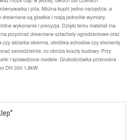
eważ może ciąć w jednej, dwóch lub czterech
yrównywarka i piła. Można kupić jedno narzędzie, a
 drewniane są gładkie i mają jednolite wymiary.
idne wykonanie i precyzja. Dzięki temu materiał ma
żna przycinać drewniane sztachety ogrodzeniowe oraz
a czy stolarka okienna, obróbka schodów czy elementy
onać samodzielnie, co obniża koszty budowy. Przy
arki i sprawdzone modele.
Grubościówka przenośna
bo DH 330 1,8kW
lep"