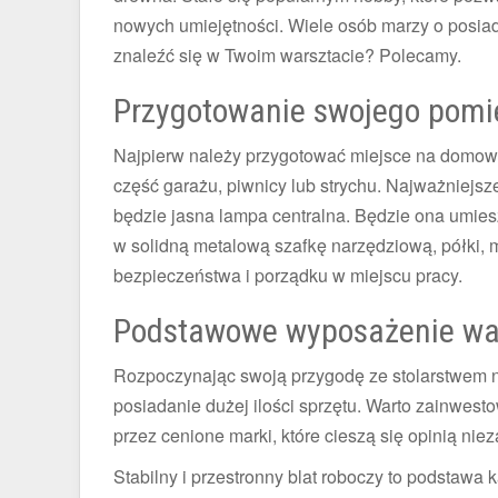
nowych umiejętności. Wiele osób marzy o posia
znaleźć się w Twoim warsztacie? Polecamy.
Przygotowanie swojego pomi
Najpierw należy przygotować miejsce na domowy 
część garażu, piwnicy lub strychu. Najważniejsz
będzie jasna lampa centralna. Będzie ona umie
w solidną metalową szafkę narzędziową, półki, m
bezpieczeństwa i porządku w miejscu pracy.
Podstawowe wyposażenie war
Rozpoczynając swoją przygodę ze stolarstwem n
posiadanie dużej ilości sprzętu. Warto zainwest
przez cenione marki, które cieszą się opinią ni
Stabilny i przestronny blat roboczy to podstaw