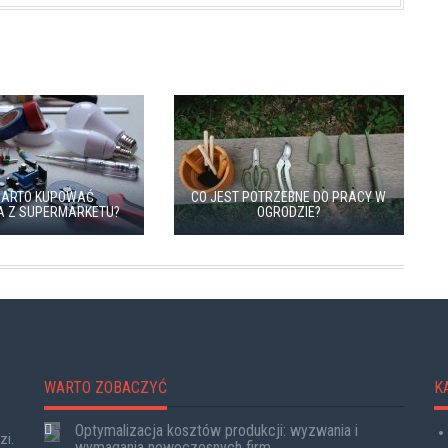
WARTO KUPOWAĆ
CO JEST POTRZEBNE DO PRACY W
A Z SUPERMARKETU?
OGRODZIE?
WARTO ZOBACZYĆ
K
Optymalizacja kosztów produkcji: wyzwania i
zi.
wymagania nowoczesnych firm