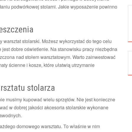
daniu podwórkowej stolarni. Jakie wyposażenie powinno
eszczenia
warsztat stolarski. Możesz wykorzystać do tego celu
e jest dobre oświetlenie. Na stanowisku pracy niezbędna
ZNACZENIE WSPÓŁCZESNYCH
szczona nad stołem warsztatowym. Warto zainwestować
TECHNOLOGII SPAWANIA W...
aty ścienne i kosze, które ułatwią utrzymanie
NARZĘDZIA
sztatu stolarza
ie musimy kupować wielu sprzętów. Nie jest konieczne
ować w dobrej jakości akcesoria stolarskie wykonane
ezawodnych.
a każdego domowego warsztatu. To właśnie w nim