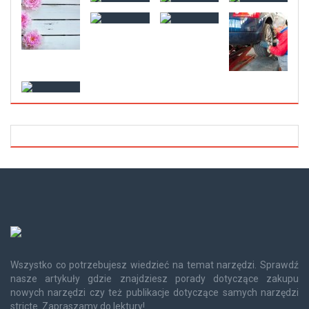
Wszystko co potrzebujesz wiedzieć na temat narzędzi. Sprawdź
nasze artykuły gdzie znajdziesz porady dotyczące zakupu
nowych narzędzi czy też publikacje dotyczące samych narzędzi
stricte. Zapraszamy do lektury!