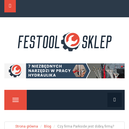
Manu
Strona główna
Blog
Czy firma Parkside jest dobrą firmą?