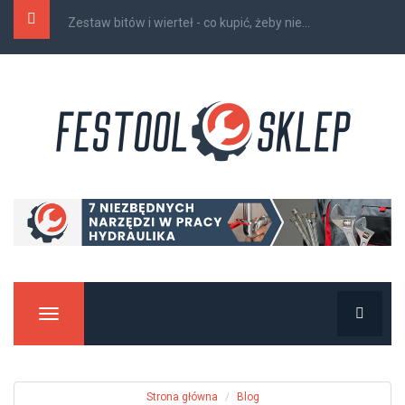
Zestaw bitów i wierteł - co kupić, żeby nie...
Manu
Strona główna
Blog