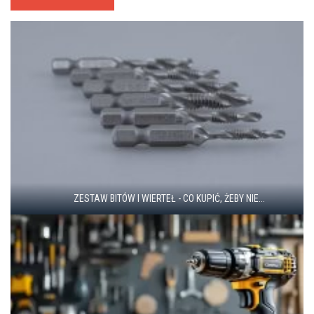
ZESTAW BITÓW I WIERTEŁ - CO KUPIĆ, ŻEBY NIE...