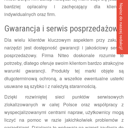
Napisz do naszej redakcji!
bardziej opłacalny i zachęcający dla klientów
indywidualnych oraz firm.
Gwarancja i serwis posprzedażowy
Dla wielu klientów kluczowym aspektem przy zakupie
narzędzi jest dostępność gwarancji i jakościowy serwis
posprzedażowy. Firma Niteo doskonale rozumie te
potrzeby, dlatego oferuje swoim klientom bardzo atrakcyjne
warunki gwarancji. Produkty tej marki objęte są
długoterminową ochroną, a wszelkie ewentualne usterki
usuwane są szybko i z należytą starannością.
Dzięki rozwiniętej sieci punktów serwisowych
zlokalizowanych w całej Polsce oraz współpracy z
wyspecjalizowanymi centrami napraw, użytkownicy mogą
liczyć na pomoc w razie jakichkolwiek problemów z
narzędziami. Działania te wpływają na wzrost zaufania do