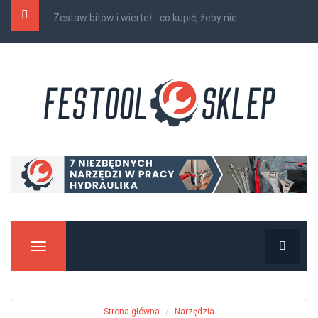
Wkrętarka akumulatorowa - jaką wybrać do domu...
Manu
Strona główna
Narzędzia