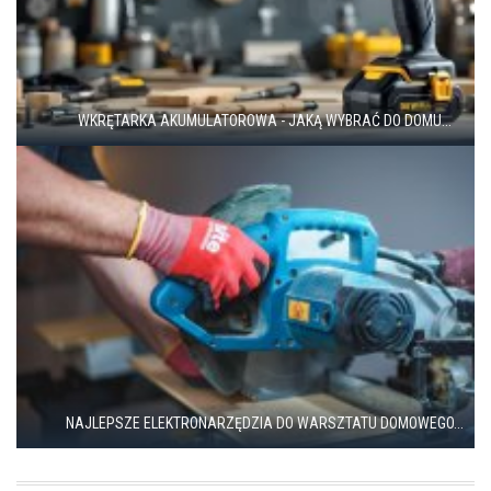
WKRĘTARKA AKUMULATOROWA - JAKĄ WYBRAĆ DO DOMU...
NAJLEPSZE ELEKTRONARZĘDZIA DO WARSZTATU DOMOWEGO...